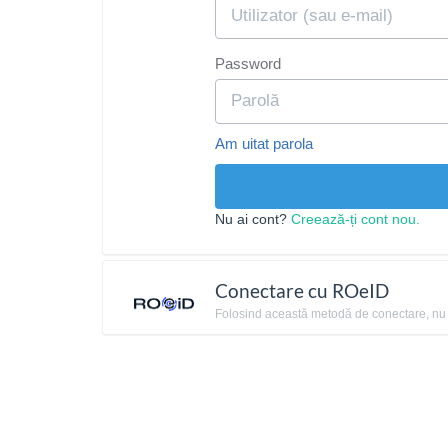
Password
Am uitat parola
Nu ai cont?
Creează-ți cont nou.
Conectare cu ROeID
Folosind această metodă de conectare, nu ai