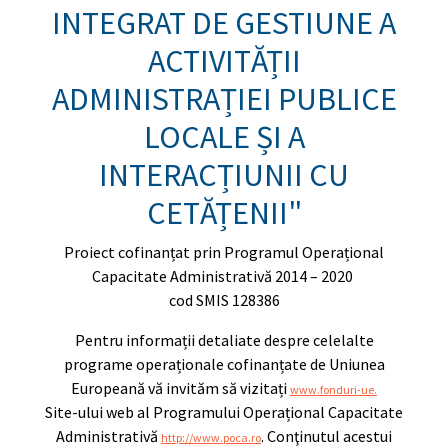
INTEGRAT DE GESTIUNE A
ACTIVITĂȚII
ADMINISTRAȚIEI PUBLICE
LOCALE ȘI A
INTERACȚIUNII CU
CETĂȚENII"
Proiect cofinanțat prin Programul Operațional
Capacitate Administrativă 2014 – 2020
cod SMIS 128386
Pentru informații detaliate despre celelalte
programe operaționale cofinanțate de Uniunea
Europeană vă invităm să vizitați
www.fonduri-ue.
Site-ului web al Programului Operațional Capacitate
Administrativă
. Conţinutul acestui
http://www.poca.ro