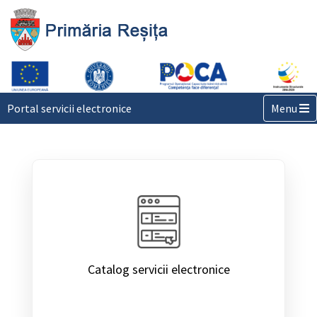
Toggle n
Portal servicii electronice
Menu
Catalog servicii electronice