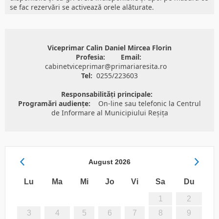
se fac rezervări se activează orele alăturate.
Viceprimar Calin Daniel Mircea Florin
Profesia:
Email:
cabinetviceprimar@primariaresita.ro
Tel:
0255/223603
Responsabilități principale:
Programări audiențe:
On-line sau telefonic la Centrul
de Informare al Municipiului Reșița
August
2026
Lu
Ma
Mi
Jo
Vi
Sa
Du
1
2
3
4
5
6
7
8
9